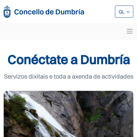
Ir o contido principal
Ir o contido principal
GL
Conéctate a Dumbría
Servizos dixitais e toda a axenda de actividades