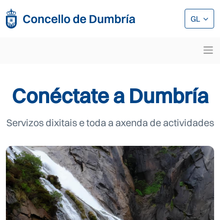
Ir o contido principal
Ir o contido principal
GL
Conéctate a Dumbría
Servizos dixitais e toda a axenda de actividades