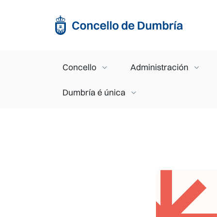
Ir o contido principal
Main navigation
Concello
Administración
Dumbría é única