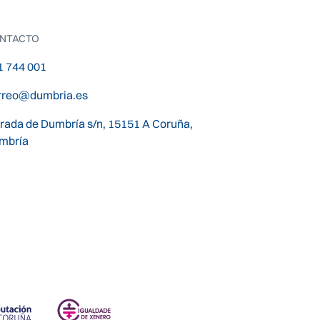
NTACTO
1 744 001
rreo@dumbria.es
trada de Dumbría s/n, 15151 A Coruña,
mbría