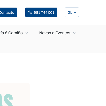
Contacto
981 744 001
GL
ía é Camiño
Novas e Eventos