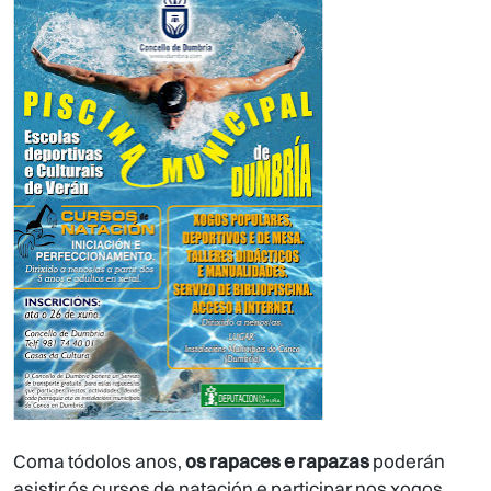
Coma tódolos anos,
os rapaces e rapazas
poderán
asistir ós cursos de natación e participar nos xogos,