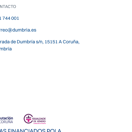
NTACTO
1 744 001
rreo@dumbria.es
trada de Dumbría s/n, 15151 A Coruña,
mbría