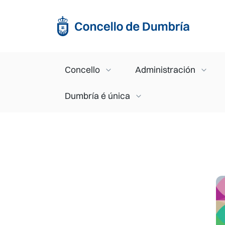
Ir o contido principal
Main navigation
Concello
Administración
Dumbría é única