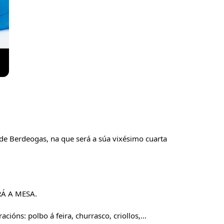
 de Berdeogas, na que será a súa vixésimo cuarta 
.
ARÁ A MESA.
ións: polbo á feira, churrasco, criollos,...