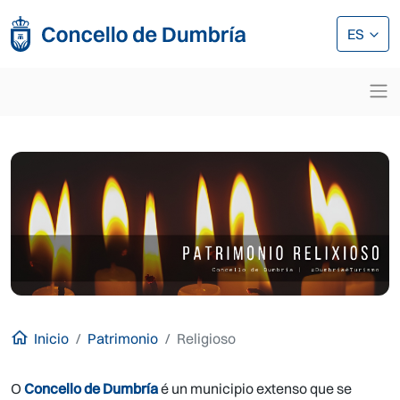
Pasar al contenido principal
Pasar al contenido principal
ES
Inicio
Patrimonio
Religioso
O
Concello de Dumbría
é un municipio extenso que se