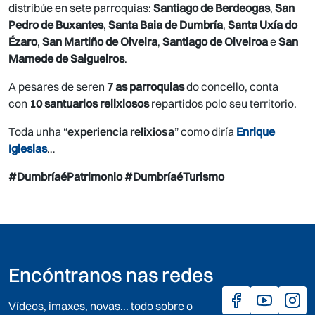
distribúe en sete parroquias:
Santiago de Berdeogas
,
San
Pedro de Buxantes
,
Santa Baia de Dumbría
,
Santa Uxía do
Ézaro
,
San Martiño de Olveira
,
Santiago de Olveiroa
e
San
Mamede de Salgueiros
.
A pesares de seren
7 as parroquias
do concello, conta
con
10 santuarios relixiosos
repartidos polo seu territorio.
Toda unha “
experiencia relixiosa
” como diría
Enrique
Iglesias
…
#DumbríaéPatrimonio #DumbríaéTurismo
Encóntranos nas redes
Vídeos, imaxes, novas... todo sobre o