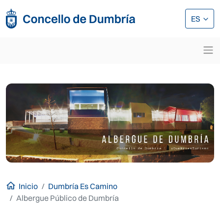
Pasar al contenido principal
Pasar al contenido principal
ES
Inicio
Dumbría Es Camino
Albergue Público de Dumbría