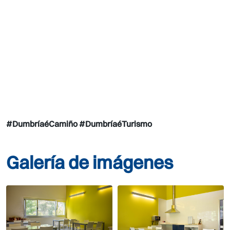
#DumbríaéCamiño #DumbríaéTurismo
Galería de imágenes