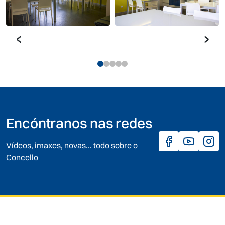
‹
›
Encóntranos nas redes
Vídeos, imaxes, novas... todo sobre o
Concello