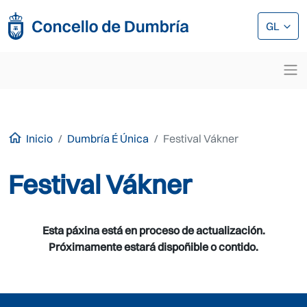
Ir o contido principal
Ir o contido principal
GL
Inicio
Dumbría É Única
Festival Vákner
Festival Vákner
Esta páxina está en proceso de actualización.
Próximamente estará dispoñible o contido.