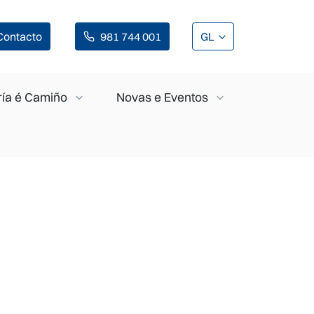
Contacto
981 744 001
GL
ía é Camiño
Novas e Eventos