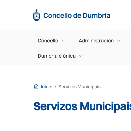
Ir o contido principal
Main navigation
Concello
Administración
Dumbría é única
Inicio
Servizos Municipais
Servizos Municipai