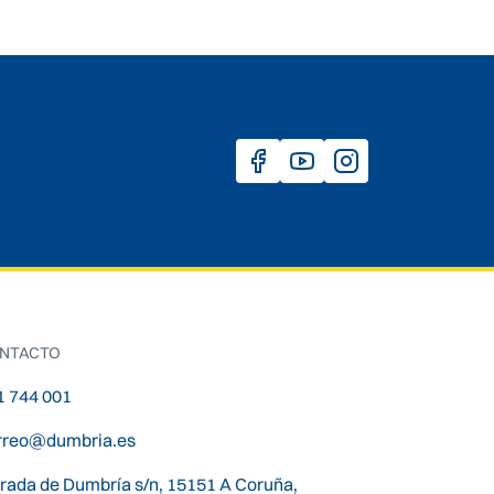
NTACTO
1 744 001
rreo@dumbria.es
trada de Dumbría s/n, 15151 A Coruña,