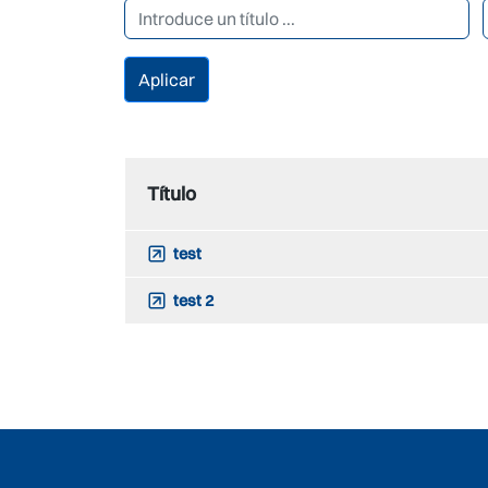
Título
test
test 2