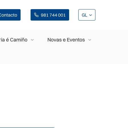
Contacto
981 744 001
GL
ía é Camiño
Novas e Eventos