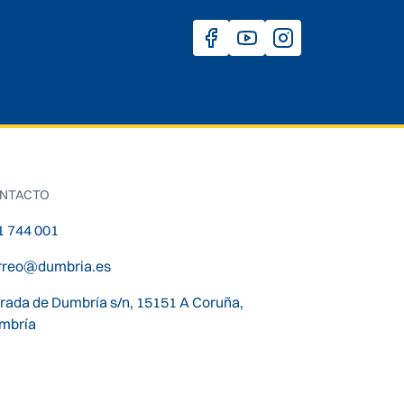
NTACTO
1 744 001
rreo@dumbria.es
trada de Dumbría s/n, 15151 A Coruña,
mbría