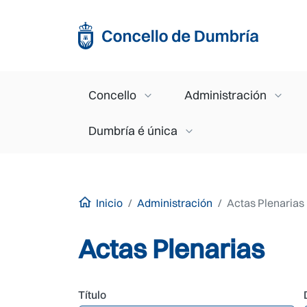
Ir o contido principal
Main navigation
Concello
Administración
Dumbría é única
Inicio
Administración
Actas Plenarias
Actas Plenarias
Título