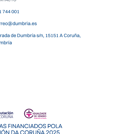
1 744 001
rreo@dumbria.es
trada de Dumbría s/n, 15151 A Coruña,
mbría