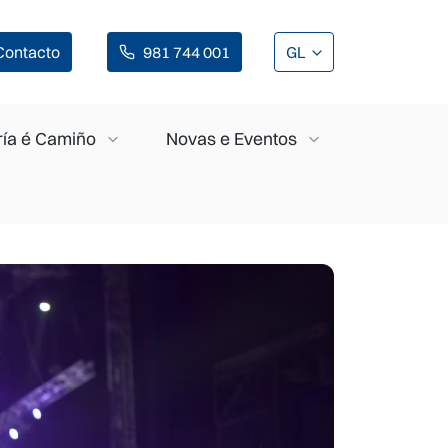
Contacto
981 744 001
GL
ía é Camiño
Novas e Eventos