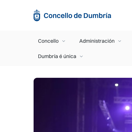
Ir o contido principal
Main navigation
Concello
Administración
Dumbría é única