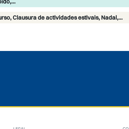
do,...
urso, Clausura de actividades estivais, Nadal,...
LEGAL
CO