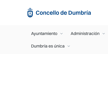
Pasar al contenido principal
Main navigation
Ayuntamiento
Administración
Dumbría es única