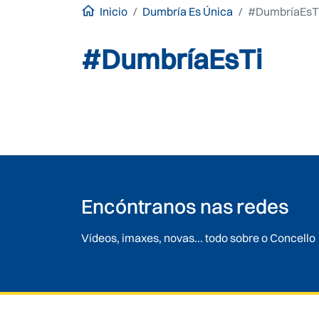
Inicio
Dumbría Es Única
#DumbríaEsT
#DumbríaEsTi
Encóntranos nas redes
Vídeos, imaxes, novas... todo sobre o Concello