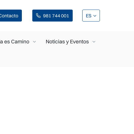
Contacto
981 744 001
ES
a es Camino
Noticias y Eventos