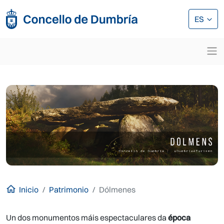
Pasar al contenido principal
Pasar al contenido principal
ES
Inicio
Patrimonio
Dólmenes
Un dos monumentos máis espectaculares da
época