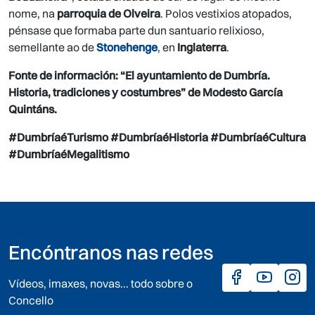
nome, na
parroquia de Olveira
. Polos vestixios atopados,
pénsase que formaba parte dun santuario relixioso,
semellante ao de
Stonehenge
, en
Inglaterra
.
Fonte de información: “El ayuntamiento de Dumbría.
Historia, tradiciones y costumbres” de Modesto García
Quintáns.
#DumbríaéTurismo #DumbríaéHistoria #DumbríaéCultura
#DumbríaéMegalitismo
Encóntranos nas redes
Vídeos, imaxes, novas... todo sobre o
Concello