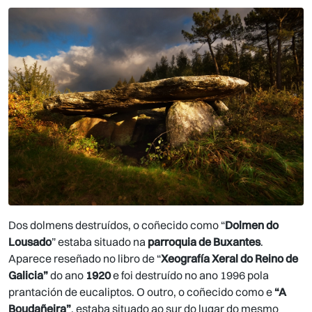
Dos dolmens destruídos, o coñecido como “
Dolmen do
Lousado
” estaba situado na
parroquia de Buxantes
.
Aparece reseñado no libro de “
Xeografía Xeral do Reino de
Galicia”
do ano
1920
e foi destruído no ano 1996 pola
prantación de eucaliptos. O outro, o coñecido como e
“A
Boudañeira”
, estaba situado ao sur do lugar do mesmo