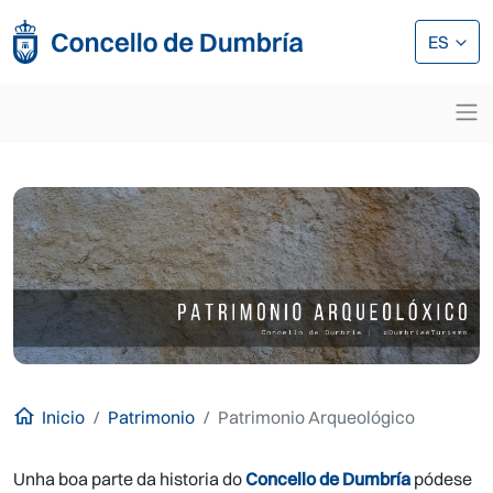
Pasar al contenido principal
Pasar al contenido principal
ES
Inicio
Patrimonio
Patrimonio Arqueológico
Unha boa parte da historia do
Concello de Dumbría
pódese