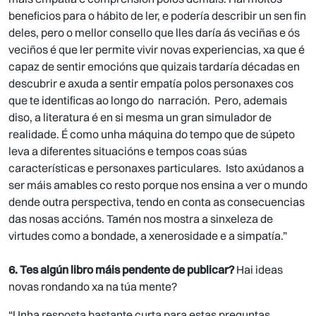
beneficios para o hábito de ler, e podería describir un sen fin
deles, pero o mellor consello que lles daría ás veciñas e ós
veciños é que ler permite vivir novas experiencias, xa que é
capaz de sentir emocións que quizais tardaría décadas en
descubrir e axuda a sentir empatía polos personaxes cos
que te identificas ao longo do narración. Pero, ademais
diso, a literatura é en si mesma un gran simulador de
realidade. É como unha máquina do tempo que de súpeto
leva a diferentes situacións e tempos coas súas
características e personaxes particulares. Isto axúdanos a
ser máis amables co resto porque nos ensina a ver o mundo
dende outra perspectiva, tendo en conta as consecuencias
das nosas accións. Tamén nos mostra a sinxeleza de
virtudes como a bondade, a xenerosidade e a simpatía.”
6. Tes algún libro máis pendente de publicar?
Hai ideas
novas rondando xa na túa mente?
“Unha resposta bastante curta para estas preguntas,