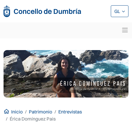
Ir o contido principal
Ir o contido principal
GL
Inicio
Patrimonio
Entrevistas
Érica Domínguez Pais