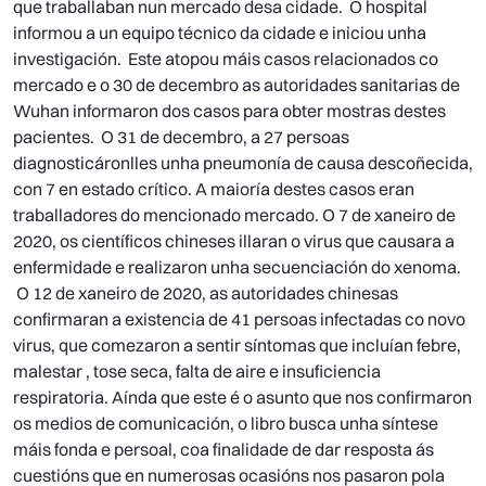
que traballaban nun mercado desa cidade. O hospital
informou a un equipo técnico da cidade e iniciou unha
investigación. Este atopou máis casos relacionados co
mercado e o 30 de decembro as autoridades sanitarias de
Wuhan informaron dos casos para obter mostras destes
pacientes. O 31 de decembro, a 27 persoas
diagnosticáronlles unha pneumonía de causa descoñecida,
con 7 en estado crítico. A maioría destes casos eran
traballadores do mencionado mercado. O 7 de xaneiro de
2020, os científicos chineses illaran o virus que causara a
enfermidade e realizaron unha secuenciación do xenoma.
O 12 de xaneiro de 2020, as autoridades chinesas
confirmaran a existencia de 41 persoas infectadas co novo
virus, que comezaron a sentir síntomas que incluían febre,
malestar , tose seca, falta de aire e insuficiencia
respiratoria. Aínda que este é o asunto que nos confirmaron
os medios de comunicación, o libro busca unha síntese
máis fonda e persoal, coa finalidade de dar resposta ás
cuestións que en numerosas ocasións nos pasaron pola