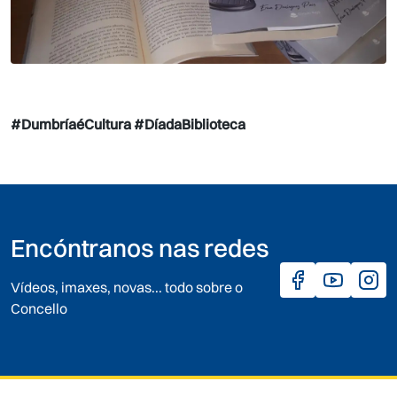
#DumbríaéCultura #DíadaBiblioteca
Encóntranos nas redes
Vídeos, imaxes, novas... todo sobre o
Concello