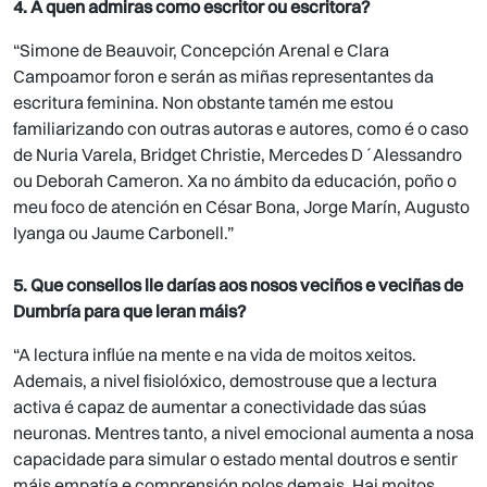
4. A quen admiras como escritor ou escritora?
“Simone de Beauvoir, Concepción Arenal e Clara
Campoamor foron e serán as miñas representantes da
escritura feminina. Non obstante tamén me estou
familiarizando con outras autoras e autores, como é o caso
de Nuria Varela, Bridget Christie, Mercedes D´Alessandro
ou Deborah Cameron. Xa no ámbito da educación, poño o
meu foco de atención en César Bona, Jorge Marín, Augusto
Iyanga ou Jaume Carbonell.”
5. Que consellos lle darías aos nosos veciños e veciñas de
Dumbría para que leran máis?
“A lectura inflúe na mente e na vida de moitos xeitos.
Ademais, a nivel fisiolóxico, demostrouse que a lectura
activa é capaz de aumentar a conectividade das súas
neuronas. Mentres tanto, a nivel emocional aumenta a nosa
capacidade para simular o estado mental doutros e sentir
máis empatía e comprensión polos demais. Hai moitos