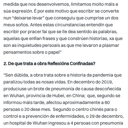
medida que nos desenvolvemos, limitamos moito máis a
súa expresión. É por este motivo que escribir se converte
nun “deixarse levar” que conseguiu que cumprise un dos
meus soños. Antes estas circunstancias entendín que
escribir por pracer fai que se lle dea sentido ás palabras,
aquelas que enfían frases y que constrúen historias, xa que
son as inquietudes persoais as que me levaron a plasmar
pensamentos sobre o papel”
2. De que trata a obra Reflexións Confinadas?
“Sen dúbida, a obra trata sobre a historia da pandemia que
paralizou todas as nosas vidas. En decembro do 2019,
produciuse un brote de pneumonía de causa descoñecida
en Wuhan, provincia de Hubei, en China; que, segundo se
informou máis tarde, afectou aproximadamente a 60
persoas o 20 dese mes. Segundo o centro chinés para o
control e a prevención de enfermidades, o 29 de decembro,
un hospital de Wuhan ingresou a 4 persoas con pneumonía