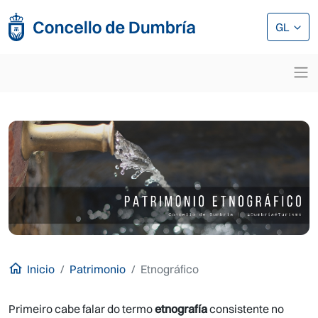
Ir o contido principal
Ir o contido principal
GL
Inicio
Patrimonio
Etnográfico
Primeiro cabe falar do termo
etnografía
consistente no