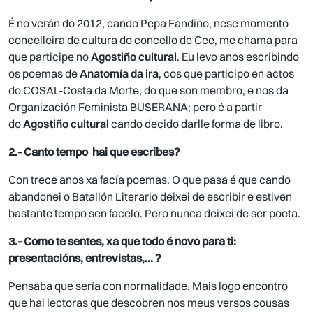
É no verán do 2012, cando Pepa Fandiño, nese momento
concelleira de cultura do concello de Cee, me chama para
que participe no
Agostiño cultural
. Eu levo anos escribindo
os poemas de
Anatomía da ira
, cos que participo en actos
do COSAL-Costa da Morte, do que son membro, e nos da
Organización Feminista BUSERANA; pero é a partir
do
Agostiño cultural
cando decido darlle forma de libro.
2.- Canto tempo hai que escribes?
Con trece anos xa facía poemas. O que pasa é que cando
abandonei o Batallón Literario deixei de escribir e estiven
bastante tempo sen facelo. Pero nunca deixei de ser poeta.
3.- Como te sentes, xa que todo é novo para ti:
presentacións, entrevistas,… ?
Pensaba que sería con normalidade. Mais logo encontro
que hai lectoras que descobren nos meus versos cousas