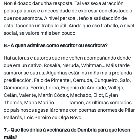
Non é doado dar unha resposta. Tal vez sexa atracción
polas palabras e a necesidade de expresar con elas todo o
que nos asombra. A nivel persoal, teño a satisfacción de
estar facendo un traballo útil. Aínda que ese traballo, a nivel
social, se valore máis ben pouco.
6.- A quen admiras como escritor ou escritora?
Hai autoras e autores que me veñen acompañando dende
que era un cativo. Rosalía, Neruda, Whitman… Máis tarde
sumáronse outras. Algunhas están na miña máis profunda
predilección. Falo de Pimentel, Cernuda, Cunqueiro, Safo,
Gamoneda, Ferrín, Lorca, Eugénio de Andrade, Vallejo,
Celán, Valente, Martín Códax, Machado, Eliot, Dylan
Thomas, María Mariño… Tamén, as últimas xeracións
do país nosos agasalláronme con poemas enormes de Pilar
Pallarés, Lois Pereiro ou Olga Novo.
7.- Que lles dirías á veciñanza de Dumbría para que lesen
máis?