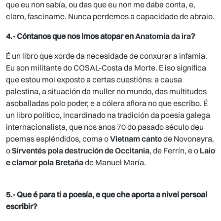
que eu non sabía, ou das que eu non me daba conta, e,
claro, fascíname. Nunca perdemos a capacidade de abraio.
4.- Cóntanos que nos imos atopar en
Anatomía da ira
?
É un libro que xorde da necesidade de conxurar a infamia.
Eu son militante do COSAL-Costa da Morte. E iso significa
que estou moi exposto a certas cuestións: a causa
palestina, a situación da muller no mundo, das multitudes
asoballadas polo poder, e a cólera aflora no que escribo. É
un libro político, incardinado na tradición da poesía galega
internacionalista, que nos anos 70 do pasado século deu
poemas espléndidos, coma o
Vietnam canto
de Novoneyra,
o
Sirventés pola destrución de Occitania
, de Ferrín, e o
Laio
e clamor pola Bretaña
de Manuel María.
5.- Que é para ti a poesía, e que che aporta a nivel persoal
escribir?