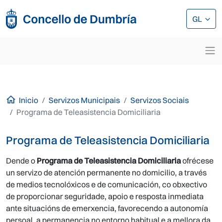
Ir o contido principal
Ir o contido principal
GL
Inicio
Servizos Municipais
Servizos Sociais
Programa de Teleasistencia Domiciliaria
Programa de Teleasistencia Domiciliaria
Dende o
Programa de Teleasistencia Domiciliaria
ofrécese
un servizo de atención permanente no domicilio, a través
de medios tecnolóxicos e de comunicación, co obxectivo
de proporcionar seguridade, apoio e resposta inmediata
ante situacións de emerxencia, favorecendo a autonomía
persoal, a permanencia no entorno habitual e a mellora da