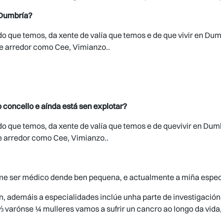
 Dumbría?
 que temos, da xente de valía que temos e de que vivir en Dum
de arredor como Cee, Vimianzo..
 concello e aínda está sen explotar?
 que temos, da xente de valía que temos e de quevivir en Dum
e arredor como Cee, Vimianzo..
ame ser médico dende ben pequena, e actualmente a miña especi
, ademáis a especialidades inclúe unha parte de investigación 
 varónse ¼ mulleres vamos a sufrir un cancro ao longo da vida, 