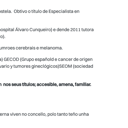
ela. Obtivo o título de Especialista en
ospital Álvaro Cunqueiro) e dende 2011 tutora
o).
 tumroes cerebrais e melanoma.
a) GECOD (Grupo españold e cancer de origen
vario y tumores gineclógicos)SEOM (sociedad
nos seus títulos; accesible, amena, familiar.
erna viven no concello, polo tanto teño unha