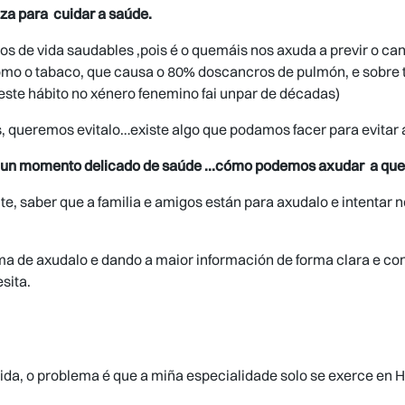
nza para cuidar a saúde.
s de vida saudables ,pois é o quemáis nos axuda a previr o canc
 como o tabaco, que causa o 80% doscancros de pulmón, e sobre
ste hábito no xénero fenemino fai unpar de décadas)
, queremos evitalo…existe algo que podamos facer para evitar 
r un momento delicado de saúde …cómo podemos axudar a que s
, saber que a familia e amigos están para axudalo e intentar no
ma de axudalo e dando a maior información de forma clara e conc
sita.
ida, o problema é que a miña especialidade solo se exerce en Ho