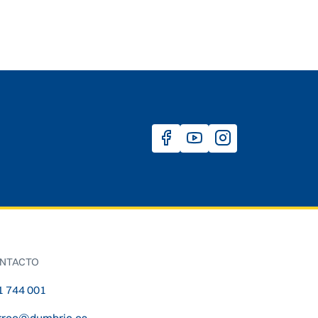
NTACTO
1 744 001
rreo@dumbria.es