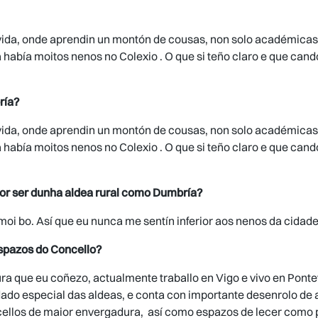
 vida, onde aprendin un montón de cousas, non solo académica
había moitos nenos no Colexio . O que si teño claro e que can
ría?
 vida, onde aprendin un montón de cousas, non solo académica
había moitos nenos no Colexio . O que si teño claro e que can
por ser dunha aldea rural como Dumbría?
oi bo. Así que eu nunca me sentín inferior aos nenos da cidade
espazos do Concello?
ura que eu coñezo, actualmente traballo en Vigo e vivo en Pont
ado especial das aldeas, e conta con importante desenrolo de a
cellos de maior envergadura, así como espazos de lecer como 