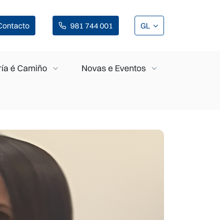
Contacto
981 744 001
GL
ía é Camiño
Novas e Eventos