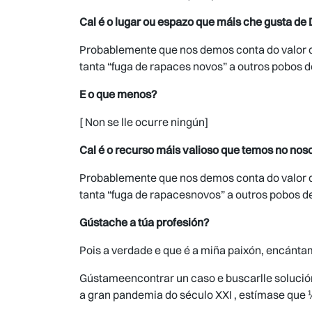
Cal é o lugar ou espazo que máis che gusta de
Probablemente que nos demos conta do valor do
tanta “fuga de rapaces novos” a outros pobos 
E o que menos?
[ Non se lle ocurre ningún]
Cal é o recurso máis valioso que temos no noso
Probablemente que nos demos conta do valor do
tanta “fuga de rapacesnovos” a outros pobos d
Gústache a túa profesión?
Pois a verdade e que é a miña paixón, encánt
Gústameencontrar un caso e buscarlle solución
a gran pandemia do século XXI , estímase que ⅓