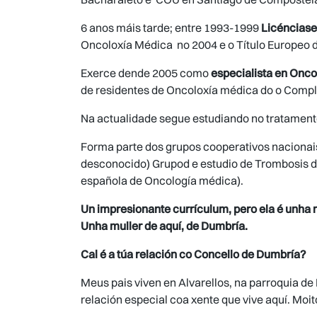
6 anos máis tarde; entre 1993-1999
Licénciase
Oncoloxía Médica no 2004 e o Título Europeo d
Exerce dende 2005 como
especialista en Onco
de residentes de Oncoloxía médica do o Comple
Na actualidade segue estudiando no tratament
Forma parte dos grupos cooperativos nacionai
desconocido) Grupod e estudio de Trombosis d
española de Oncología médica).
Un impresionante currículum, pero ela é unha m
Unha muller de aquí, de Dumbría.
Cal é a túa relación co Concello de Dumbría?
Meus pais viven en Alvarellos, na parroquia de
relación especial coa xente que vive aquí. Moi