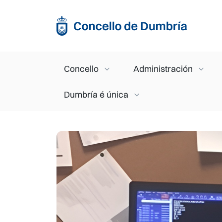
Ir o contido principal
Main navigation
Concello
Administración
Dumbría é única