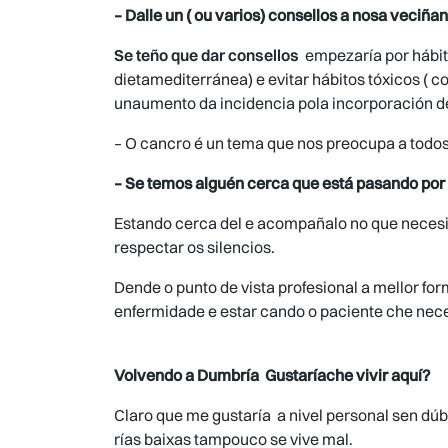
– Dalle un ( ou varios) consellos a nosa veciña
Se teño que dar consellos
empezaría por hábito
dietamediterránea) e evitar hábitos tóxicos (
unaumento da incidencia pola incorporación de
– O cancro é un tema que nos preocupa a todos
– Se temos alguén cerca que está pasando po
Estando cerca del e acompañalo no que necesite
respectar os silencios.
Dende o punto de vista profesional a mellor for
enfermidade e estar cando o paciente che nece
Volvendo a Dumbría Gustaríache vivir aquí?
Claro que me gustaría a nivel personal sen dúb
rías baixas tampouco se vive mal.