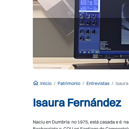
Inicio
Patrimonio
Entrevistas
Isaura
Isaura Fernández
Naciu en Dumbría no 1975, está casada e é nai
Bacharaleto e COU en Santiago de Compostel