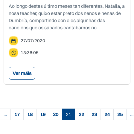
Ao longo destes último meses tan diferentes, Natalia, a
nosa teacher, quixo estar preto dos nenos e nenas de
Dumbría, compartindo con eles algunhas das
cancións que os sábados cantabamos no
27/07/2020
13:36:05
Ver máis
Paxinación
…
17
18
19
20
21
22
23
24
25
…
áxina anterior