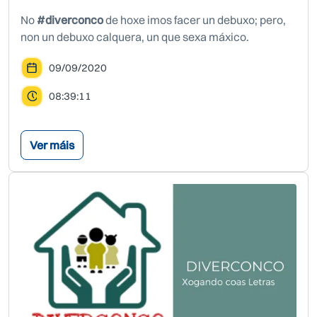
No
#diverconco
de hoxe imos facer un debuxo; pero,
non un debuxo calquera, un que sexa máxico.
09/09/2020
08:39:11
Ver máis