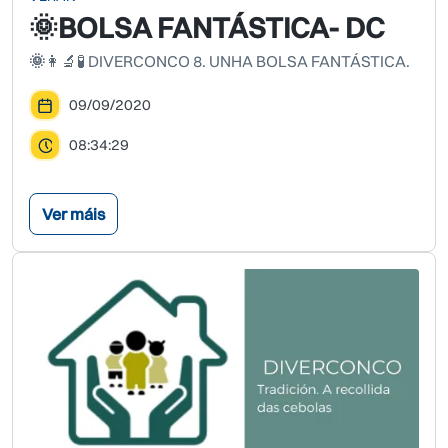
🌞BOLSA FANTÁSTICA- DC
🌞
👩‍🔬🧪 DIVERCONCO 8. UNHA BOLSA FANTÁSTICA.
09/09/2020
08:34:29
Ver máis