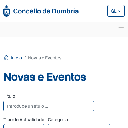
Ir o contido principal
Ir o contido principal
GL
Inicio
Novas e Eventos
Novas e Eventos
Título
Tipo de Actualidade
Categoría