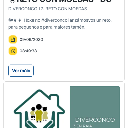
DIVERCONCO 13. RETO CON MOEDAS
🌞👧👦
Hoxe no #diverconco lanzámosvos un reto,
para pequenos e para maiores tamén.
09/09/2020
08:49:33
Ver máis