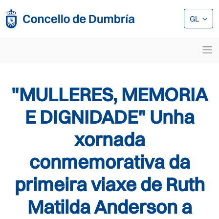
Ir o contido principal
Ir o contido principal
GL
"MULLERES, MEMORIA
E DIGNIDADE" Unha
xornada
conmemorativa da
primeira viaxe de Ruth
Matilda Anderson a