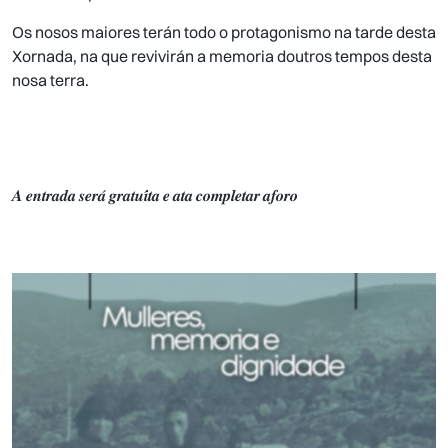
Os nosos maiores terán todo o protagonismo na tarde desta
Xornada, na que revivirán a memoria doutros tempos desta
nosa terra.
𝑨 𝒆𝒏𝒕𝒓𝒂𝒅𝒂 𝒔𝒆𝒓𝒂́ 𝒈𝒓𝒂𝒕𝒖𝒊́𝒕𝒂 𝒆 𝒂𝒕𝒂 𝒄𝒐𝒎𝒑𝒍𝒆𝒕𝒂𝒓 𝒂𝒇𝒐𝒓𝒐