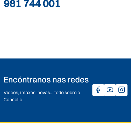
981 744 001
Encóntranos nas redes
Vídeos, imaxes, novas... todo sobre o
Concello