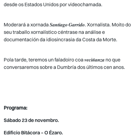
desde os Estados Unidos por videochamada.
Moderará a xornada 𝑺𝒂𝒏𝒕𝒊𝒂𝒈𝒐 𝑮𝒂𝒓𝒓𝒊𝒅𝒐. Xornalista. Moito do
seu traballo xornalístico céntrase na análise e
documentación da idiosincrasia da Costa da Morte.
Pola tarde, teremos un faladoiro coa 𝒗𝒆𝒄𝒊𝒏̃𝒂𝒏𝒛𝒂 no que
conversaremos sobre a Dumbría dos últimos cen anos.
Programa:
Sábado 23 de novembro.
Edificio Bitácora – O Ézaro.