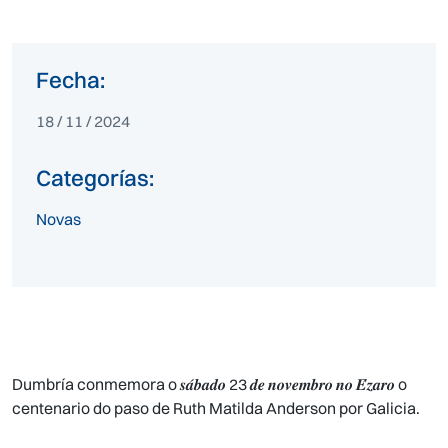
Fecha:
18 / 11 / 2024
Categorías:
Novas
Dumbría conmemora o 𝒔𝒂́𝒃𝒂𝒅𝒐 23 𝒅𝒆 𝒏𝒐𝒗𝒆𝒎𝒃𝒓𝒐 𝒏𝒐 𝑬́𝒛𝒂𝒓𝒐 o
centenario do paso de Ruth Matilda Anderson por Galicia.