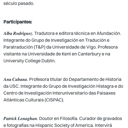
século pasado.
Participantes:
𝑨𝒍𝒃𝒂 𝑹𝒐𝒅𝒓𝒊́𝒈𝒖𝒆𝒛. Tradutora e editora técnica en Afundación.
Integrante do Grupo de Investigación en Tradución e
Paratradución (T&P) da Universidade de Vigo. Profesora
visitante na Universidade de Kent en Canterbury e na
University College Dublin.
𝑨𝒏𝒂 𝑪𝒂𝒃𝒂𝒏𝒂. Profesora titular do Departamento de Historia
da USC. Integrante do Grupo de Investigación Histagra e do
Centro de Investigación Interuniversitario das Paisaxes
Atlánticas Culturais (CISPAC).
𝑷𝒂𝒕𝒓𝒊𝒄𝒌 𝑳𝒆𝒏𝒂𝒈𝒉𝒂𝒏. Doutor en Filosofía. Curador de gravados
e fotografías na Hispanic Society of America. Intervirá