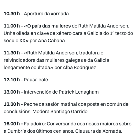
10.30 h
– Apertura da xornada
11.00 h –
«
O país das mulleres
de Ruth Matilda Anderson.
Unha ollada en clave de xénero cara a Galicia do 1º terzo do
século XX» por Ana Cabana
11.30 h
– «Ruth Matilda Anderson, tradutora e
reivindicadora das mulleres galegas e da Galicia
longamente ocultada» por Alba Rodríguez
12.10 h
– Pausa café
13.00 h –
Intervención de Patrick Lenagham
13.30 h
– Peche da sesión matinal coa posta en común de
conclusións. Modera Santiago Garrido
16.00 h –
Faladoiro: Conversando cos nosos maiores sobre
a Dumbría dos últimos cen anos. Clausura da Xornada.