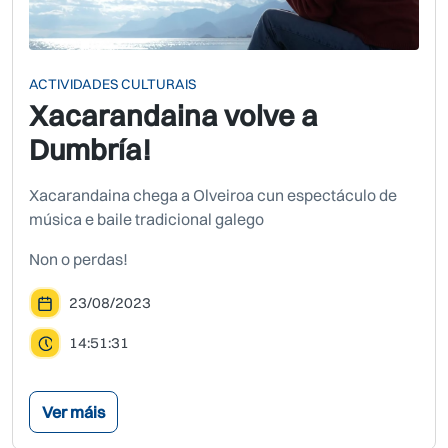
ACTIVIDADES CULTURAIS
Xacarandaina volve a
Dumbría!
Xacarandaina chega a Olveiroa cun espectáculo de
música e baile tradicional galego
Non o perdas!
23/08/2023
14:51:31
Ver máis