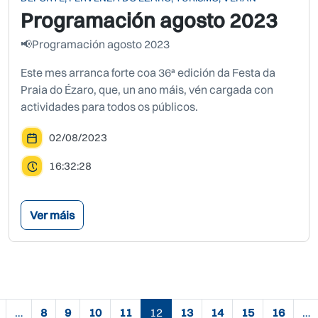
Programación agosto 2023
📢Programación agosto 2023
Este mes arranca forte coa 36ª edición da Festa da
Praia do Ézaro, que, un ano máis, vén cargada con
actividades para todos os públicos.
02/08/2023
16:32:28
Ver máis
Paxinación
…
8
9
10
11
12
13
14
15
16
…