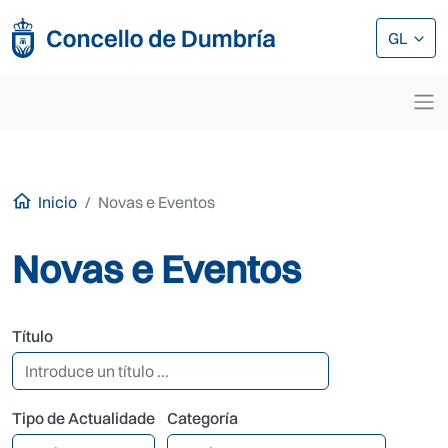
Ir o contido principal
Ir o contido principal
GL
Inicio
Novas e Eventos
Novas e Eventos
Título
Tipo de Actualidade
Categoría