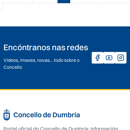
Páxina anterior
Encóntranos nas redes
Vídeos, imaxes, novas... todo sobre o
Concello
Portal oficial do Concello de Dumbría: información,