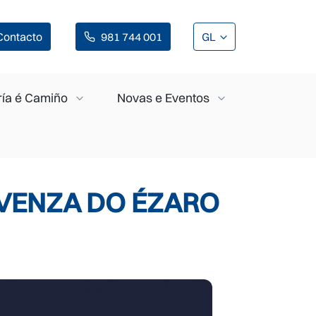
Contacto
981 744 001
GL
ía é Camiño
Novas e Eventos
RVENZA DO ÉZARO