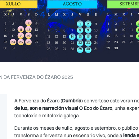
N DA FERVENZA DO ÉZARO 2025
A Fervenza do Ézaro (
Dumbría
) convértese este verán n
de luz, son e narración visual
O Eco do Ézaro
, unha expe
tecnoloxía e mitoloxía galega.
Durante os meses de xullo, agosto e setembro, o públic
transforma a fervenza nun escenario vivo, onde a
lenda 