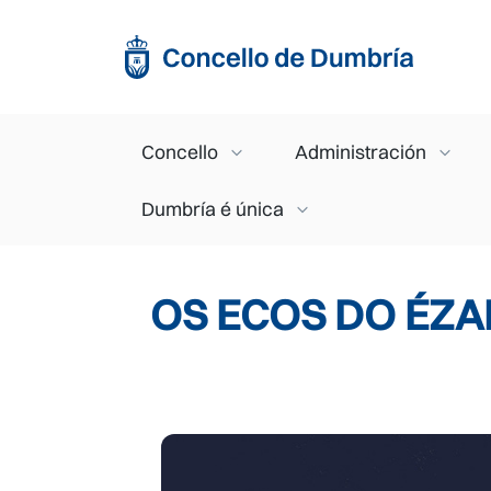
Ir o contido principal
Main navigation
Concello
Administración
Dumbría é única
OS ECOS DO ÉZA