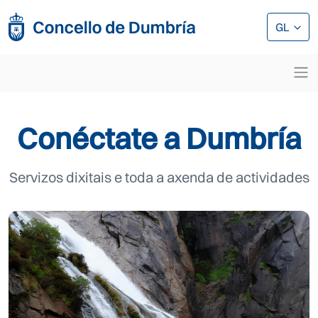
Ir o contido principal
Ir o contido principal
GL
Conéctate a Dumbría
Servizos dixitais e toda a axenda de actividades